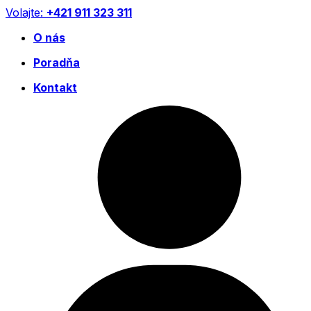
Preskočiť
Volajte:
+421 911 323 311
na
O nás
obsah
Poradňa
Kontakt