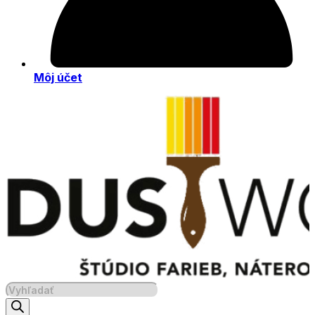
Môj účet
Products
search