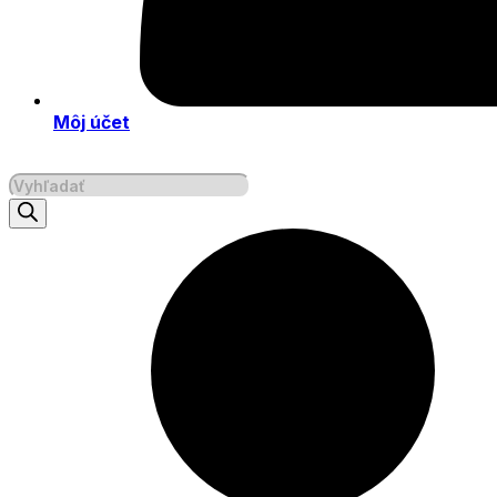
Môj účet
Products
search