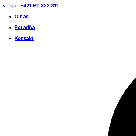
Preskočiť
Volajte:
+421 911 323 311
na
O nás
obsah
Poradňa
Kontakt