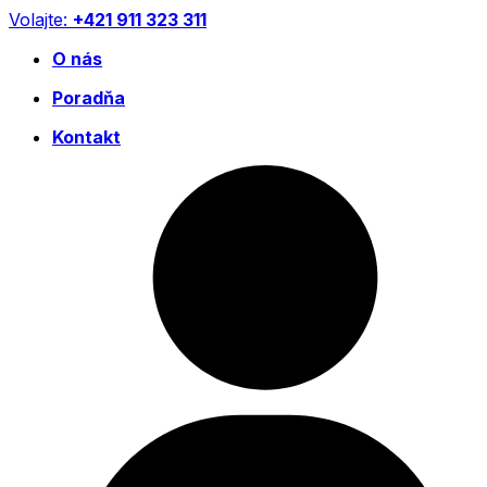
Preskočiť
Volajte:
+421 911 323 311
na
O nás
obsah
Poradňa
Kontakt