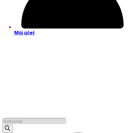
Môj účet
Products
search