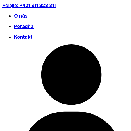
Preskočiť
Volajte:
+421 911 323 311
na
O nás
obsah
Poradňa
Kontakt