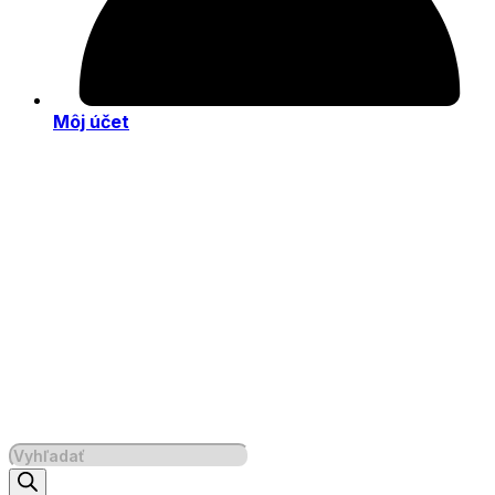
Môj účet
Products
search