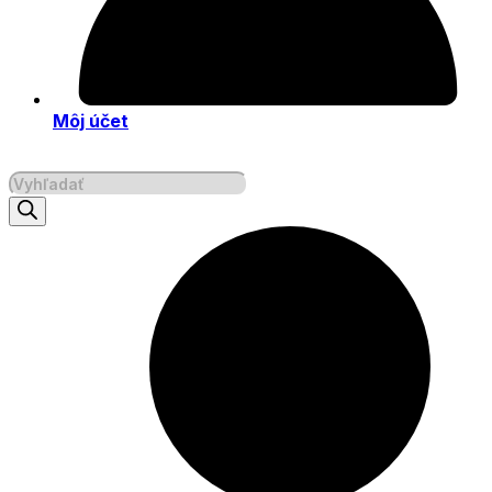
Môj účet
Products
search