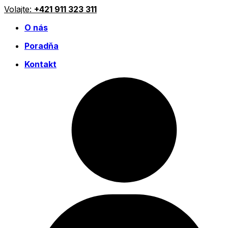
Preskočiť
Volajte:
+421 911 323 311
na
O nás
obsah
Poradňa
Kontakt