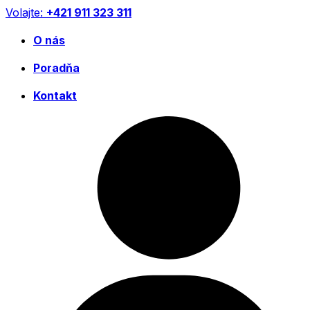
Preskočiť
Volajte:
+421 911 323 311
na
obsah
O nás
Poradňa
Kontakt