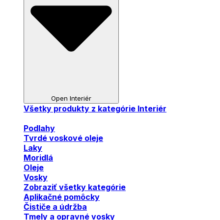
Open Interiér
Všetky produkty z kategórie Interiér
Podlahy
Tvrdé voskové oleje
Laky
Moridlá
Oleje
Vosky
Zobraziť všetky kategórie
Aplikačné pomôcky
Čističe a údržba
Tmely a opravné vosky