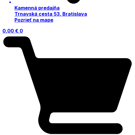
Kamenná predajňa
Trnavská cesta 53, Bratislava
Pozrieť na mape
0,00
€
0