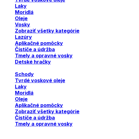
Laky
Moridlá
Oleje
Vosky
Zobraziť všetky kategórie
Lazúry
Aplikačné pomôcky
Čističe a údržba
Tmely a opravné vosky
Detské hračky
Schody
Tvrdé voskové oleje
Laky
Moridlá
Oleje
Aplikačné pomôcky
Zobraziť všetky kategórie
Čističe a údržba
Tmely a opravné vosky