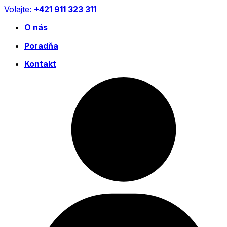
Preskočiť
Volajte:
+421 911 323 311
na
O nás
obsah
Poradňa
Kontakt