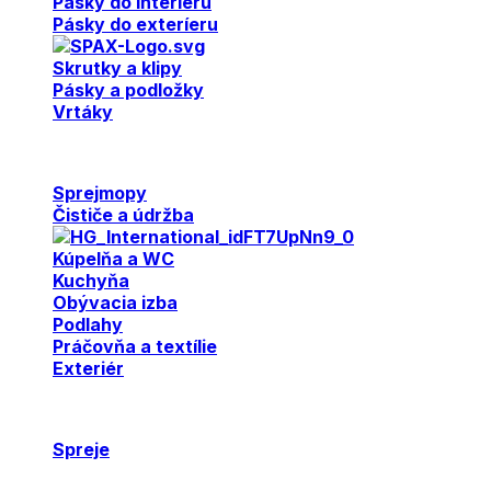
Pásky do interiéru
Pásky do exteríeru
Skrutky a klipy
Pásky a podložky
Vrtáky
Sprejmopy
Čističe a údržba
Kúpelňa a WC
Kuchyňa
Obývacia izba
Podlahy
Práčovňa a textílie
Exteriér
Spreje