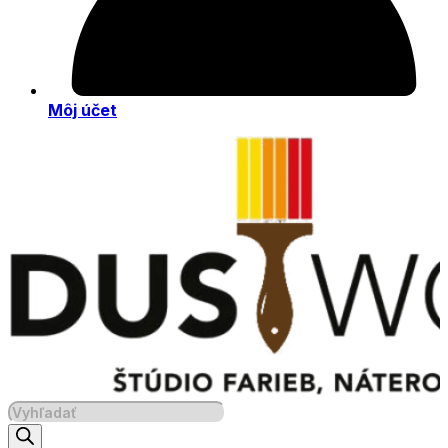
Môj účet
Products
search