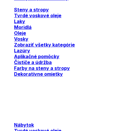
Steny a stropy
Tvrdé voskové oleje
Laky
Moridlá
Oleje
Vosky
Zobraziť všetky kategórie
Lazúry
Aplikačné pomôcky
Čističe a údržba
Farby na steny a stropy
Dekoratívne omietky
Nábytok
Tvrdé voskové oleje