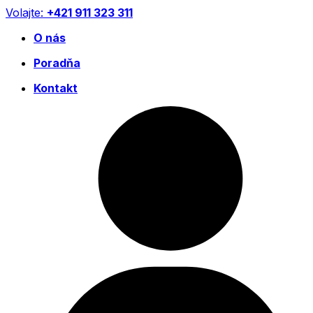
Preskočiť
Volajte:
+421 911 323 311
na
O nás
obsah
Poradňa
Kontakt