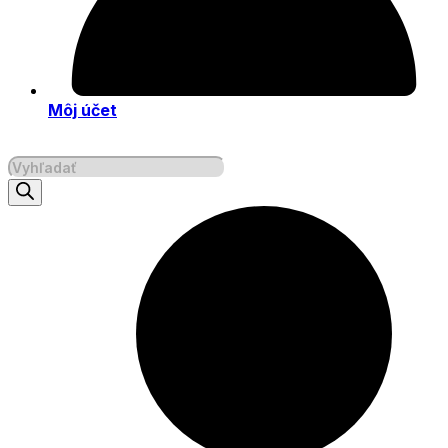
Môj účet
Products
search