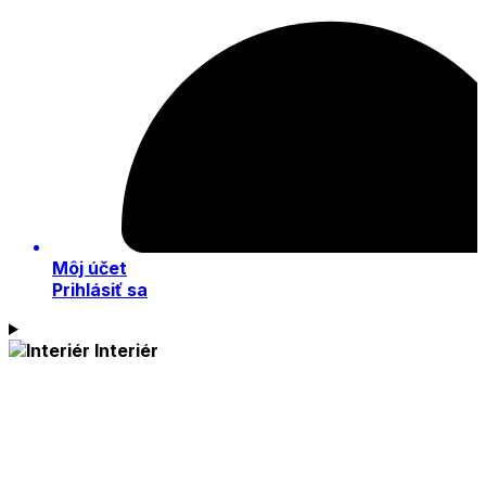
Môj účet
Prihlásiť sa
Interiér