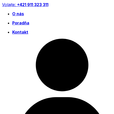
Preskočiť
Volajte:
+421 911 323 311
na
O nás
obsah
Poradňa
Kontakt