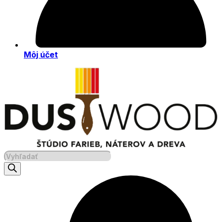
Môj účet
Products
search