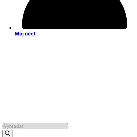
Môj účet
Products
search