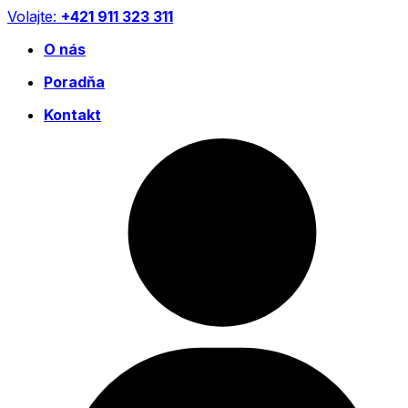
Preskočiť
Volajte:
+421 911 323 311
na
O nás
obsah
Poradňa
Kontakt