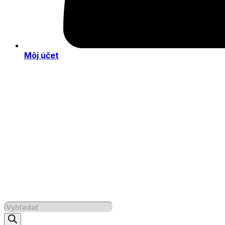
Môj účet
Products
search