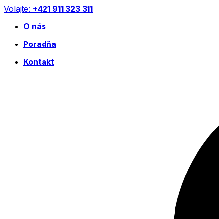
Preskočiť
Volajte:
+421 911 323 311
na
O nás
obsah
Poradňa
Kontakt