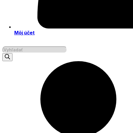
Môj účet
Products
search