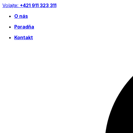
Preskočiť
Volajte:
+421 911 323 311
na
O nás
obsah
Poradňa
Kontakt