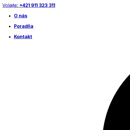
Preskočiť
Volajte:
+421 911 323 311
na
O nás
obsah
Poradňa
Kontakt