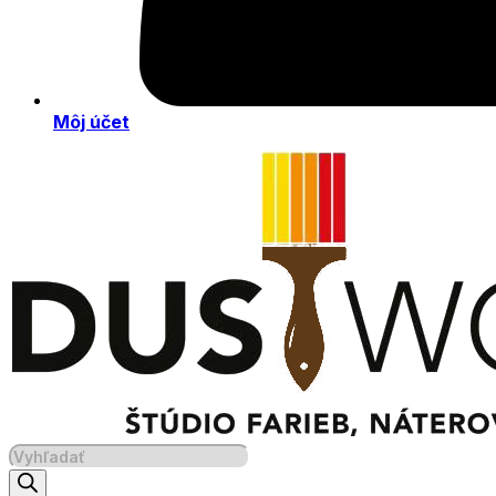
Môj účet
Products
search