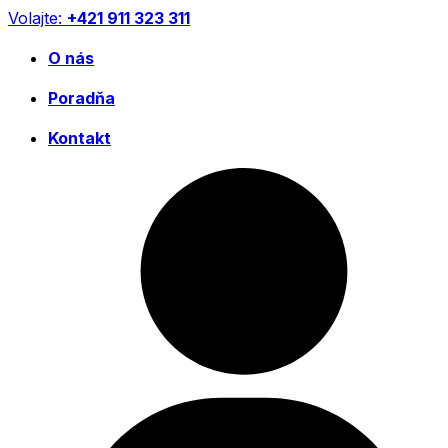
Preskočiť
Volajte:
+421 911 323 311
na
obsah
O nás
Poradňa
Kontakt