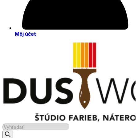
Môj účet
Products
search