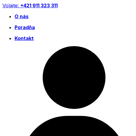
Preskočiť
Volajte:
+421 911 323 311
na
O nás
obsah
Poradňa
Kontakt