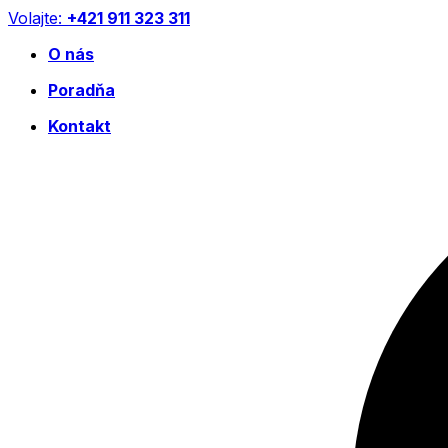
Preskočiť
Volajte:
+421 911 323 311
na
O nás
obsah
Poradňa
Kontakt