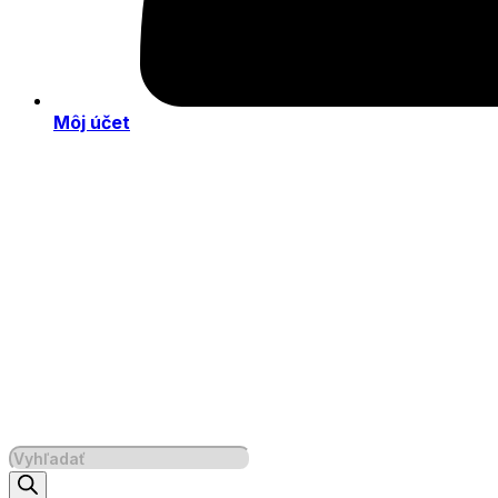
Môj účet
Products
search