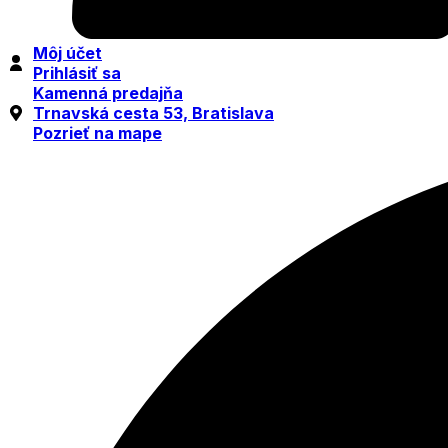
Môj účet
Prihlásiť sa
Kamenná predajňa
Trnavská cesta 53, Bratislava
Pozrieť na mape