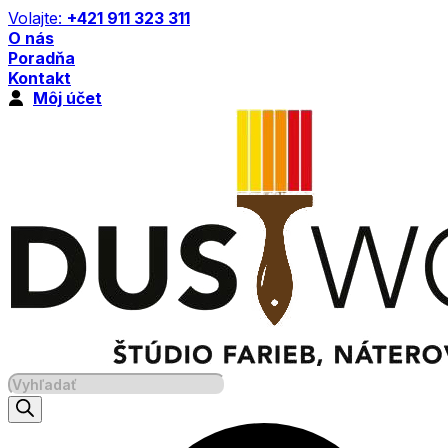
Preskočiť
Volajte:
+421 911 323 311
na
O nás
obsah
Poradňa
Kontakt
Môj účet
Products
search