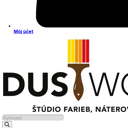
Môj účet
Products
search