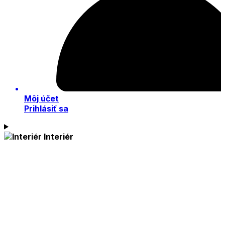
Môj účet
Prihlásiť sa
Interiér