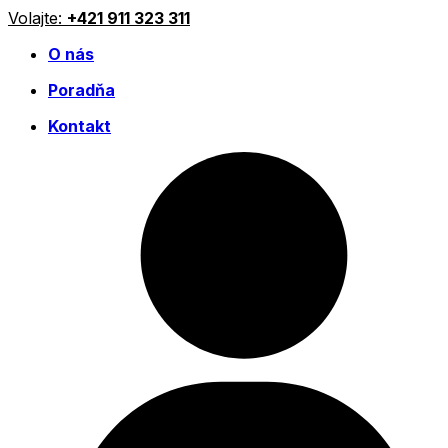
Preskočiť
Volajte:
+421 911 323 311
na
O nás
obsah
Poradňa
Kontakt