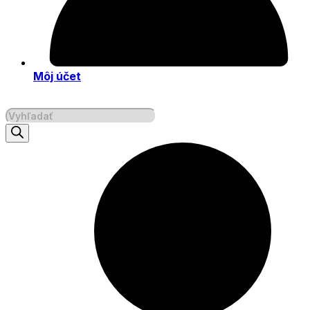
Môj účet
Products
search