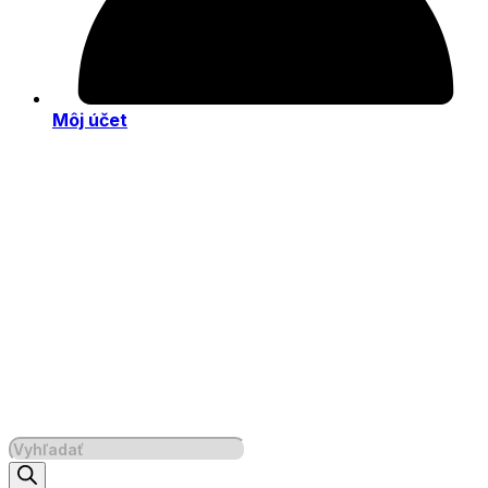
Môj účet
Products
search