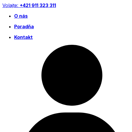
Preskočiť
Volajte:
+421 911 323 311
na
O nás
obsah
Poradňa
Kontakt