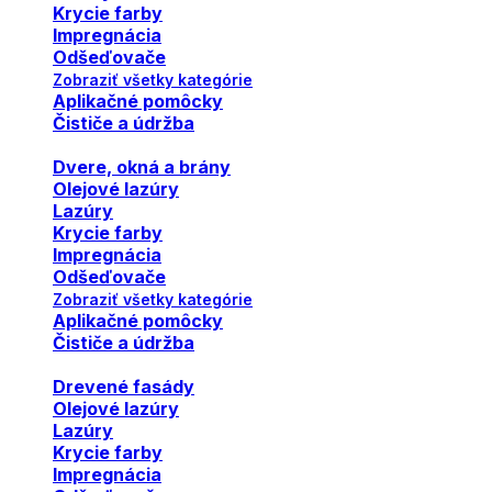
Krycie farby
Impregnácia
Odšeďovače
Zobraziť všetky kategórie
Aplikačné pomôcky
Čističe a údržba
Dvere, okná a brány
Olejové lazúry
Lazúry
Krycie farby
Impregnácia
Odšeďovače
Zobraziť všetky kategórie
Aplikačné pomôcky
Čističe a údržba
Drevené fasády
Olejové lazúry
Lazúry
Krycie farby
Impregnácia