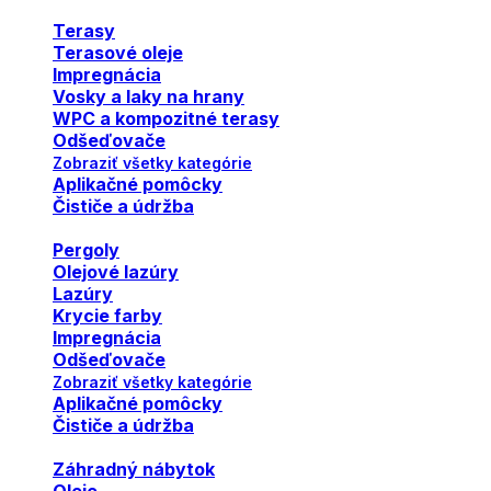
Terasy
Terasové oleje
Impregnácia
Vosky a laky na hrany
WPC a kompozitné terasy
Odšeďovače
Zobraziť všetky kategórie
Aplikačné pomôcky
Čističe a údržba
Pergoly
Olejové lazúry
Lazúry
Krycie farby
Impregnácia
Odšeďovače
Zobraziť všetky kategórie
Aplikačné pomôcky
Čističe a údržba
Záhradný nábytok