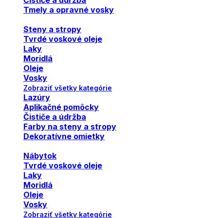
Čističe a údržba
Tmely a opravné vosky
Steny a stropy
Tvrdé voskové oleje
Laky
Moridlá
Oleje
Vosky
Zobraziť všetky kategórie
Lazúry
Aplikačné pomôcky
Čističe a údržba
Farby na steny a stropy
Dekoratívne omietky
Nábytok
Tvrdé voskové oleje
Laky
Moridlá
Oleje
Vosky
Zobraziť všetky kategórie