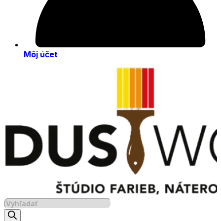
Môj účet
Products
search