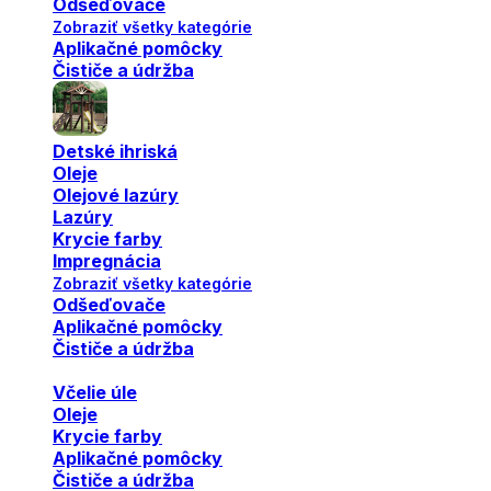
Odšeďovače
Zobraziť všetky kategórie
Aplikačné pomôcky
Čističe a údržba
Detské ihriská
Oleje
Olejové lazúry
Lazúry
Krycie farby
Impregnácia
Zobraziť všetky kategórie
Odšeďovače
Aplikačné pomôcky
Čističe a údržba
Včelie úle
Oleje
Krycie farby
Aplikačné pomôcky
Čističe a údržba