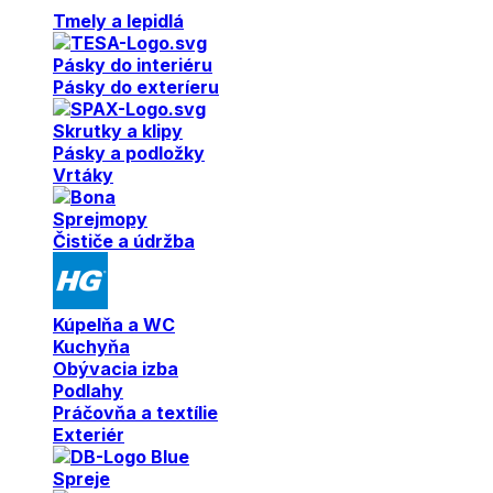
Tmely a lepidlá
Pásky do interiéru
Pásky do exteríeru
Skrutky a klipy
Pásky a podložky
Vrtáky
Sprejmopy
Čističe a údržba
Kúpelňa a WC
Kuchyňa
Obývacia izba
Podlahy
Práčovňa a textílie
Exteriér
Spreje