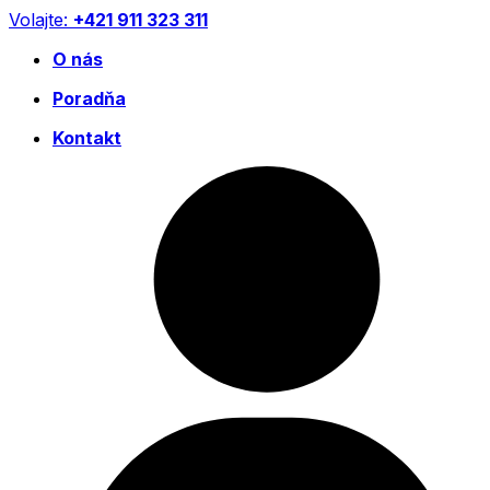
Preskočiť
Volajte:
+421 911 323 311
na
O nás
obsah
Poradňa
Kontakt