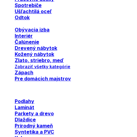
Spotrebiče
Ušľachtilá oceľ
Odtok
Obývacia izba
Interiér
Čalúnenie
Drevený nábytok
Kožený nábytok
Zlato, striebro, meď
Zobraziť všetky kategórie
Zápach
Pre domácich majstrov
Podlahy
Laminát
Parkety a drevo
Dlaždice
Prírodný kameň
Syntetika a PVC