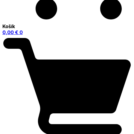
Košík
0,00
€
0