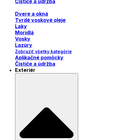
Čističe a údržba
Dvere a okná
Tvrdé voskové oleje
Laky
Moridlá
Vosky
Lazúry
Zobraziť všetky kategórie
Aplikačné pomôcky
Čističe a údržba
Exteriér