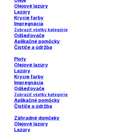
Oleje
Olejové lazúry
Lazúry
Krycie farby
Impregnácia
Zobraziť všetky kategórie
Odšeďovače
Aplikačné pomôcky
Čističe a údržba
Ploty
Olejové lazúry
Lazúry
Krycie farby
Impregnácia
Odšeďovače
Zobraziť všetky kategórie
Aplikačné pomôcky
Čističe a údržba
Záhradné domčeky
Olejové lazúry
Lazúry