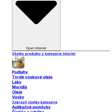
Open Interiér
Všetky produkty z kategórie Interiér
Podlahy
Tvrdé voskové oleje
Laky
Moridlá
Oleje
Vosky
Zobraziť všetky kategórie
Aplikačné pomôcky