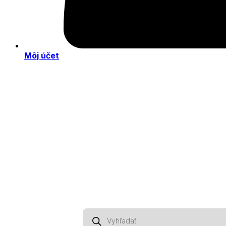
Môj účet
Products
search