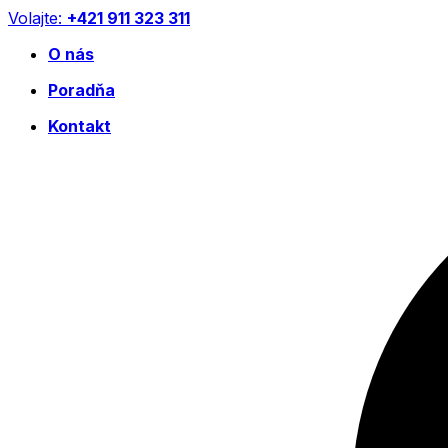
Preskočiť
Volajte:
+421 911 323 311
na
O nás
obsah
Poradňa
Kontakt