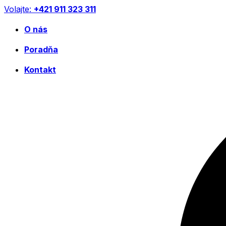
Preskočiť
Volajte:
+421 911 323 311
na
obsah
O nás
Poradňa
Kontakt