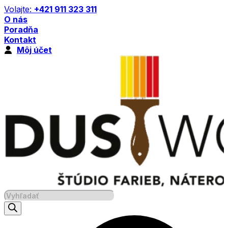
Preskočiť
Volajte:
+421 911 323 311
na
O nás
obsah
Poradňa
Kontakt
Môj účet
Products
search