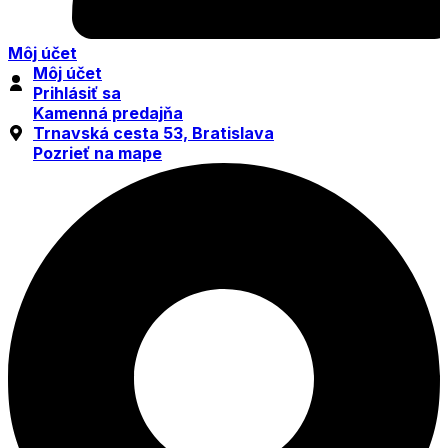
Môj účet
Môj účet
Prihlásiť sa
Kamenná predajňa
Trnavská cesta 53, Bratislava
Pozrieť na mape