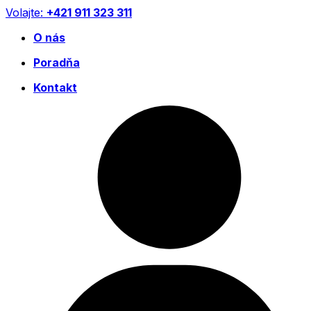
Preskočiť
Volajte:
+421 911 323 311
na
O nás
obsah
Poradňa
Kontakt