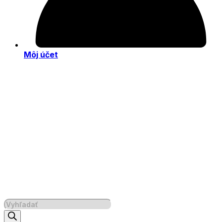
Môj účet
Products
search