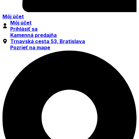
Môj účet
Môj účet
Prihlásiť sa
Kamenná predajňa
Trnavská cesta 53, Bratislava
Pozrieť na mape