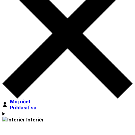
Môj účet
Prihlásiť sa
Interiér