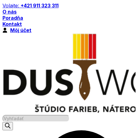
Preskočiť
Volajte:
+421 911 323 311
na
O nás
obsah
Poradňa
Kontakt
Môj účet
Products
search