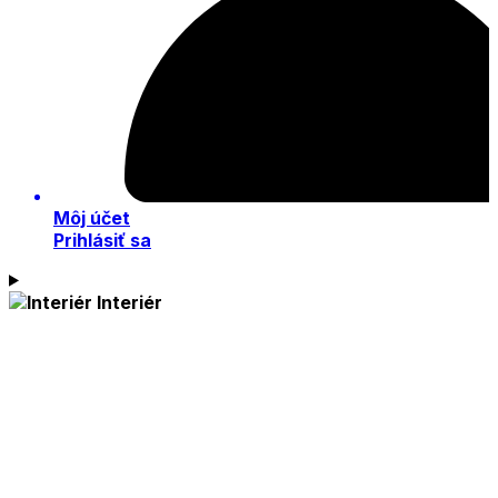
Môj účet
Prihlásiť sa
Interiér