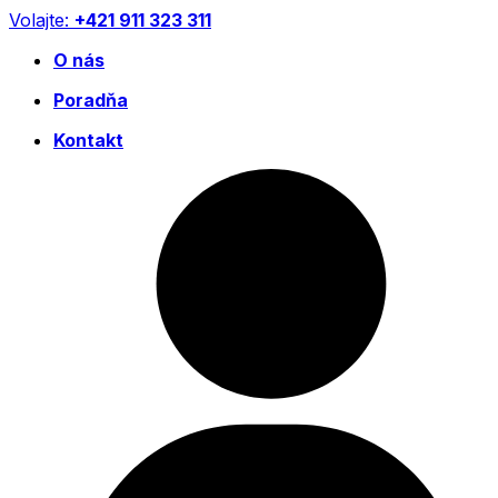
Preskočiť
Volajte:
+421 911 323 311
na
O nás
obsah
Poradňa
Kontakt