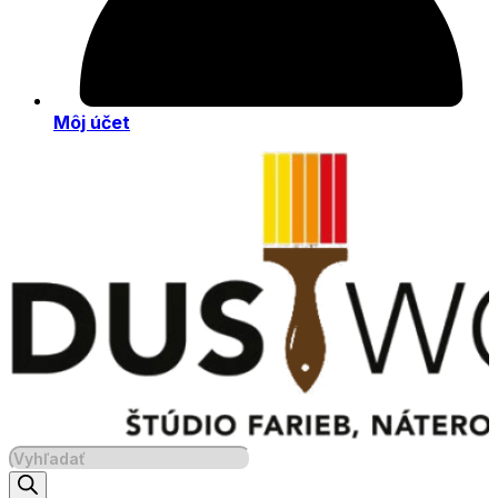
Môj účet
Products
search