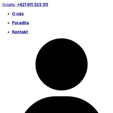
Preskočiť
Volajte:
+421 911 323 311
na
O nás
obsah
Poradňa
Kontakt