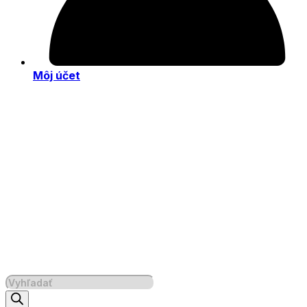
Môj účet
Products
search