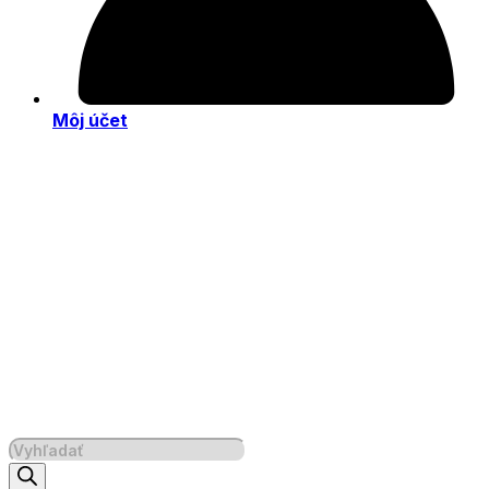
Môj účet
Products
search