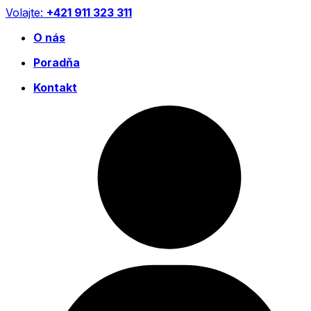
Preskočiť
Volajte:
+421 911 323 311
na
O nás
obsah
Poradňa
Kontakt