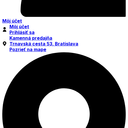
Môj účet
Môj účet
Prihlásiť sa
Kamenná predajňa
Trnavská cesta 53, Bratislava
Pozrieť na mape