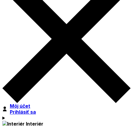
Môj účet
Prihlásiť sa
Interiér