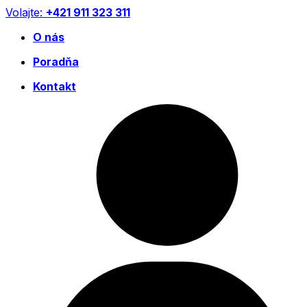
Preskočiť
Volajte:
+421 911 323 311
na
O nás
obsah
Poradňa
Kontakt