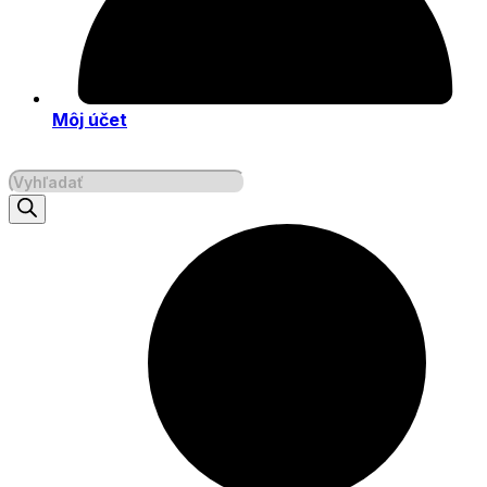
Môj účet
Products
search