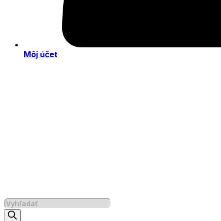
Môj účet
Products
search