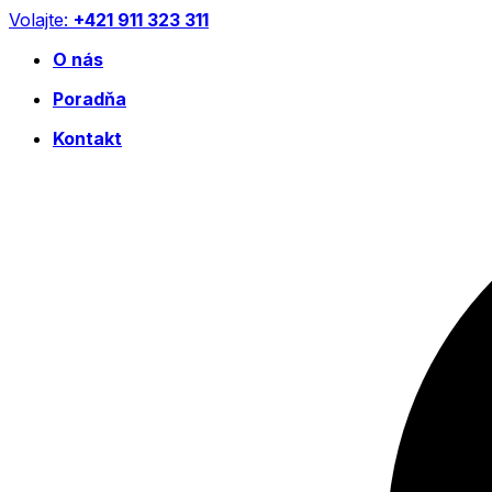
Preskočiť
Volajte:
+421 911 323 311
na
O nás
obsah
Poradňa
Kontakt