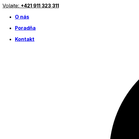
Preskočiť
Volajte:
+421 911 323 311
na
O nás
obsah
Poradňa
Kontakt