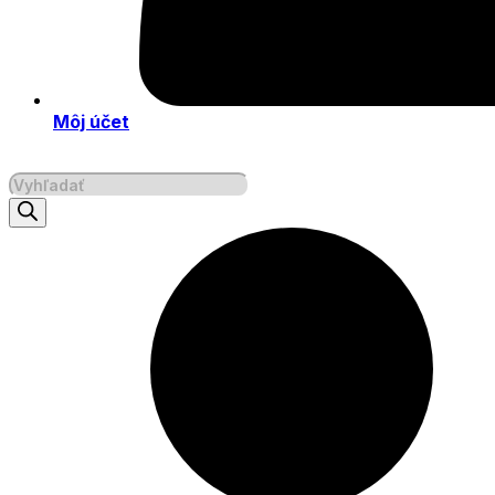
Môj účet
Products
search