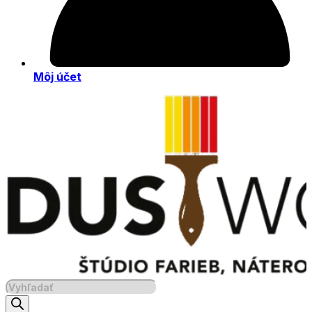
Môj účet
Products
search