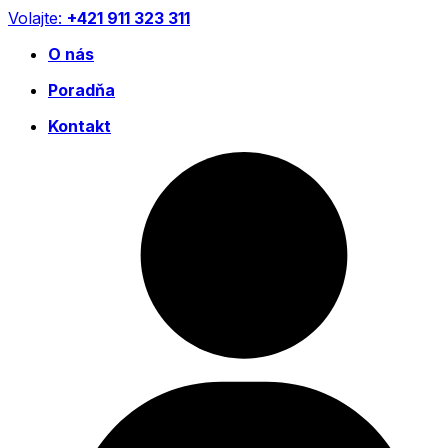
Preskočiť
Volajte:
+421 911 323 311
na
O nás
obsah
Poradňa
Kontakt