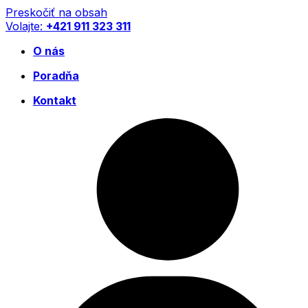
Preskočiť na obsah
Volajte:
+421 911 323 311
O nás
Poradňa
Kontakt