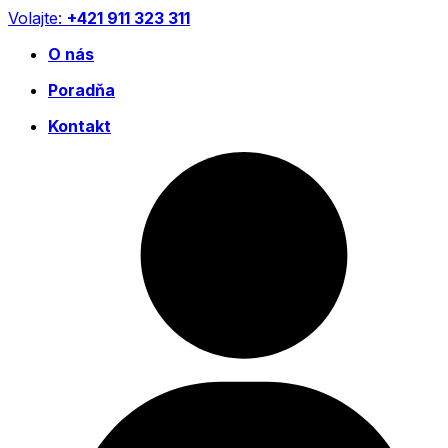
Preskočiť
Volajte:
+421 911 323 311
na
O nás
obsah
Poradňa
Kontakt