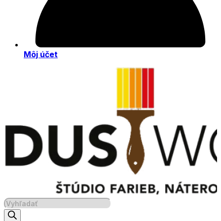
Môj účet
Products
search