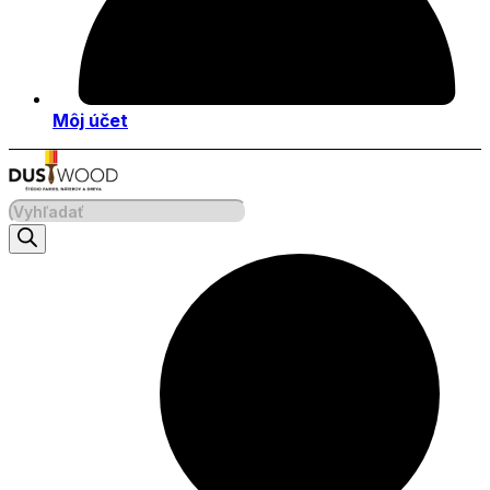
Môj účet
Products
search