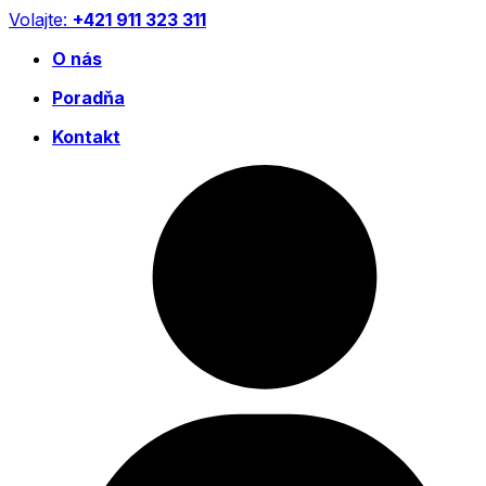
Preskočiť
Volajte:
+421 911 323 311
na
O nás
obsah
Poradňa
Kontakt