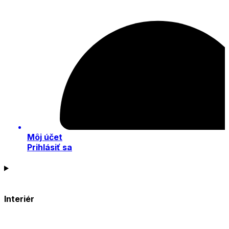
Môj účet
Prihlásiť sa
Interiér