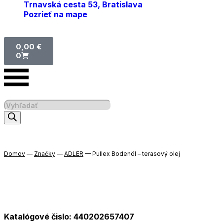
Trnavská cesta 53, Bratislava
Pozrieť na mape
0,00
€
0
Domov
—
Značky
—
ADLER
—
Pullex Bodenöl – terasový olej
Katalógové čislo: 440202657407