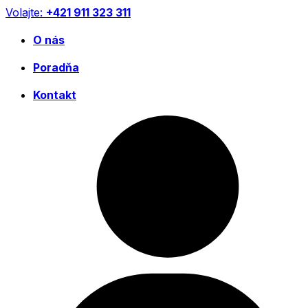
Preskočiť
Volajte:
+421 911 323 311
na
obsah
O nás
Poradňa
Kontakt