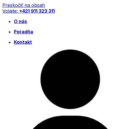
Preskočiť na obsah
Volajte:
+421 911 323 311
O nás
Poradňa
Kontakt