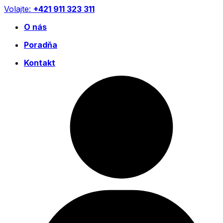
Preskočiť
Volajte:
+421 911 323 311
na
O nás
obsah
Poradňa
Kontakt