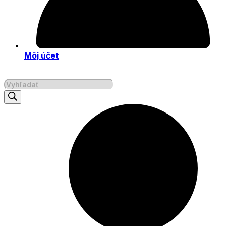
Môj účet
Products
search