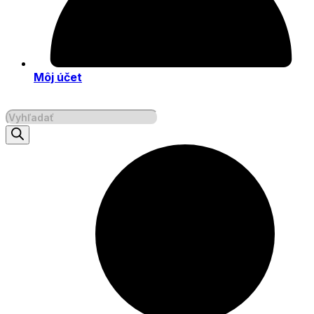
Môj účet
Products
search