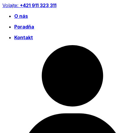
Preskočiť
Volajte:
+421 911 323 311
na
O nás
obsah
Poradňa
Kontakt