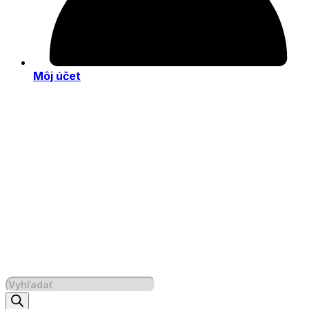
Môj účet
Products
search