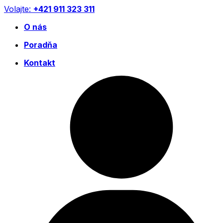
Preskočiť
Volajte:
+421 911 323 311
na
O nás
obsah
Poradňa
Kontakt