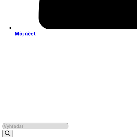
Môj účet
Products
search