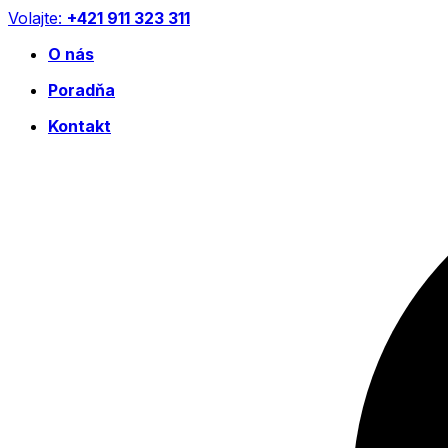
Preskočiť
Volajte:
+421 911 323 311
na
O nás
obsah
Poradňa
Kontakt