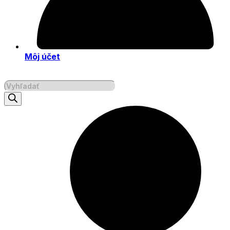
Môj účet
Products
search