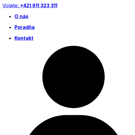
Preskočiť
Volajte:
+421 911 323 311
na
O nás
obsah
Poradňa
Kontakt