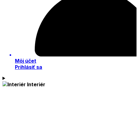
Môj účet
Prihlásiť sa
Interiér