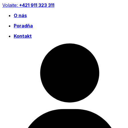
Preskočiť
Volajte:
+421 911 323 311
na
O nás
obsah
Poradňa
Kontakt