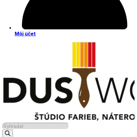
Môj účet
Products
search