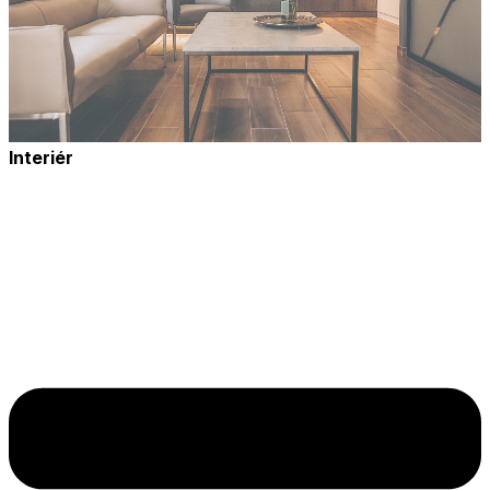
Interiér