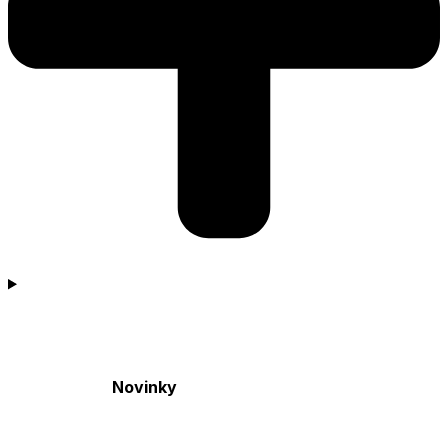
Novinky