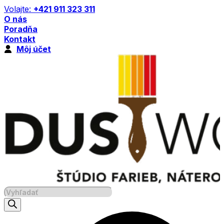
Preskočiť
Volajte:
+421 911 323 311
na
O nás
obsah
Poradňa
Kontakt
Môj účet
Products
search