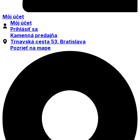
Môj účet
Môj účet
Prihlásiť sa
Kamenná predajňa
Trnavská cesta 53, Bratislava
Pozrieť na mape