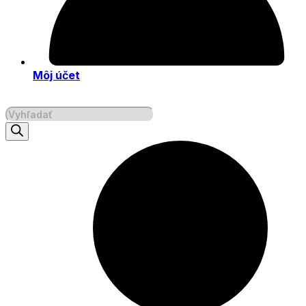
Môj účet
Products
search