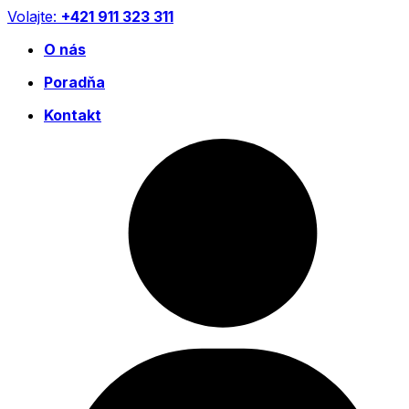
Preskočiť
Volajte:
+421 911 323 311
na
O nás
obsah
Poradňa
Kontakt